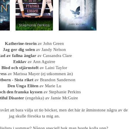
Katherine-teorin
av John Green
Jag ger dig solen
av Jandy Nelson
tad av fallna änglar
av Cassandra Clare
Enklav
av Ann Aguirre
Blod och stjärnstoft
av Laini Taylor
ress
av Marissa Mayer (ej utkommen än)
tborn - Sista riket
av Brandon Sanderson
Den Unga Eliten
av Marie Lu
ch den franska kyssen
av Stephanie Perkins
iful Disaster
(engelska) av Jamie McGuire
svårt att bara välja ut tio böcker, men det här är åtminstone några av de
jag skulle försöka ta mig an.
r läslista i sommar? Någon speciell bok man borde kolla upp?