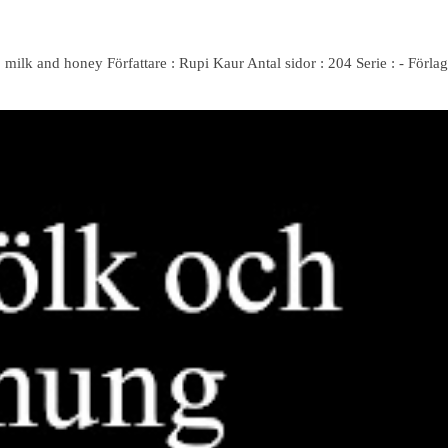
: milk and honey Författare : Rupi Kaur Antal sidor : 204 Serie : - Förlag