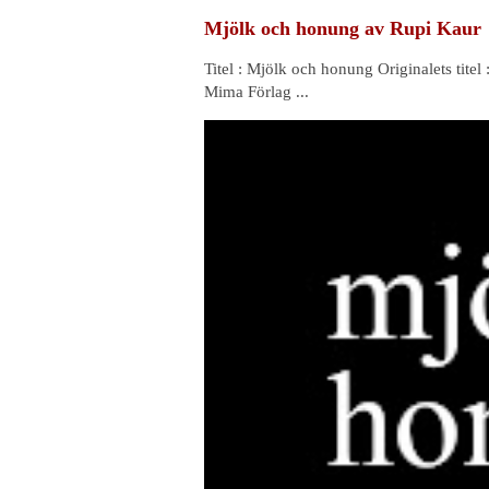
Mjölk och honung av Rupi Kaur
Titel : Mjölk och honung Originalets titel 
Mima Förlag ...