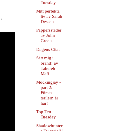
Tuesday
Mitt perfekta
liv av Sarah
 :
Dessen
Pappersstäder
av John
Green
Dagens Citat
Sätt mig i
brand! av
Tahereh
Mafi
Mockingjay -
part 2:
Första
trailern är
här!
Top Ten
Tuesday
Shadowhunter
s Tv-serie!!!