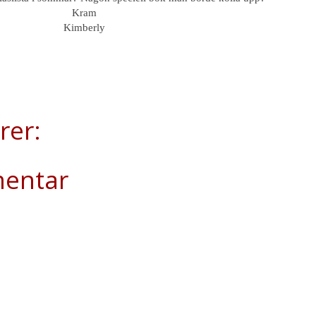
Kram
Kimberly
rer:
mentar