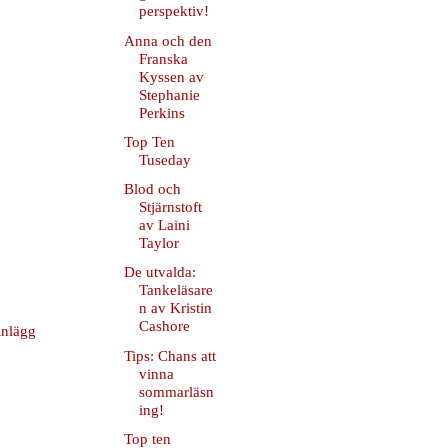
perspektiv!
Anna och den
Franska
Kyssen av
Stephanie
Perkins
Top Ten
Tuseday
Blod och
Stjärnstoft
av Laini
Taylor
De utvalda:
Tankeläsare
n av Kristin
Cashore
inlägg
Tips: Chans att
vinna
sommarläsn
ing!
Top ten