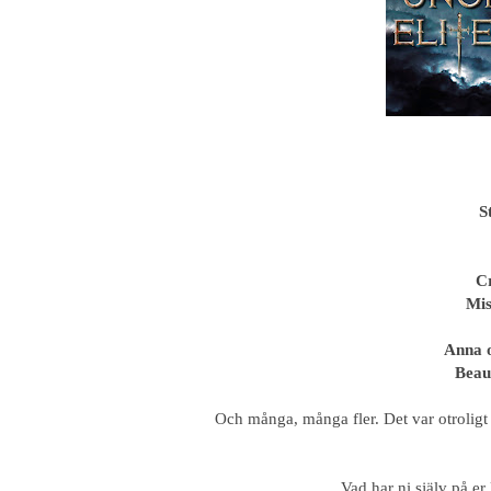
S
C
Mis
Anna o
Beaut
Och många, många fler. Det var otroligt 
Vad har ni själv på e