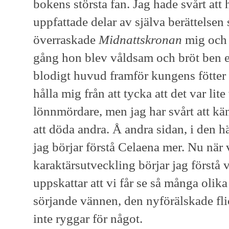
bokens största fan. Jag hade svårt att 
uppfattade delar av själva berättels
överraskade
Midnattskronan
mig och 
gång hon blev våldsam och bröt ben el
blodigt huvud framför kungens fötter
hålla mig från att tycka att det var lite
lönnmördare, men jag har svårt att kä
att döda andra. Å andra sidan, i den h
jag börjar förstå Celaena mer. Nu när
karaktärsutveckling börjar jag förstå 
uppskattar att vi får se så många olik
sörjande vännen, den nyförälskade fl
inte ryggar för något.