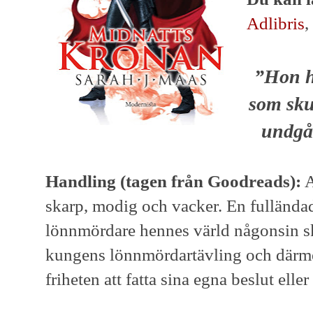
Adlibris
,
”Hon ha
som sku
undgå 
Handling (tagen från Goodreads):
A
skarp, modig och vacker. En fulländad
lönnmördare hennes värld någonsin 
kungens lönnmördartävling och därme
friheten att fatta sina egna beslut eller a