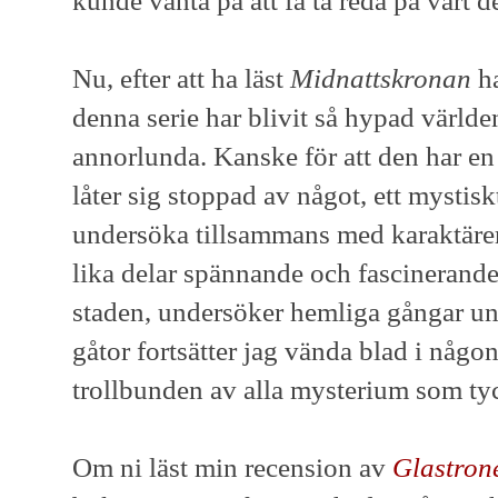
kunde vänta på att få ta reda på vart de
Nu, efter att ha läst
Midnattskronan
ha
denna serie har blivit så hypad världe
annorlunda. Kanske för att den har en
låter sig stoppad av något, ett mystis
undersöka tillsammans med karaktäre
lika delar spännande och fascinerande
staden, undersöker hemliga gångar und
gåtor fortsätter jag vända blad i någo
trollbunden av alla mysterium som tyck
Om ni läst min recension av
Glastron