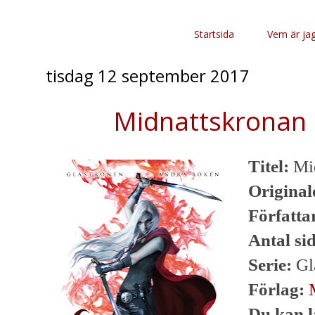
Startsida
Vem är ja
tisdag 12 september 2017
Midnattskronan 
Titel:
Mid
Originale
Författa
Antal si
Serie:
Gl
Förlag:
Du kan l